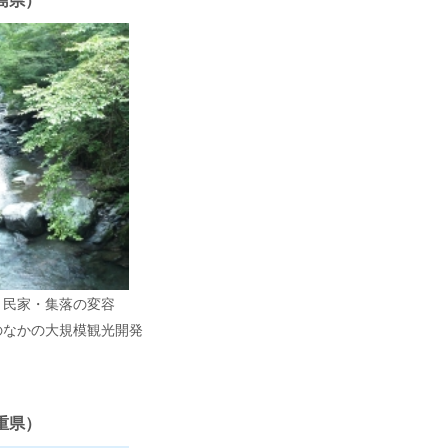
き民家・集落の変容
のなかの大規模観光開発
重県）