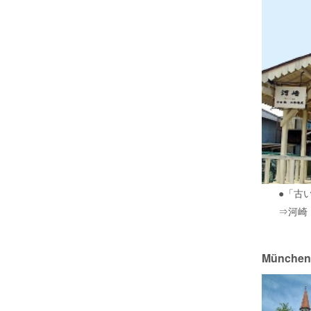
●「古
⇒河崎
Münch