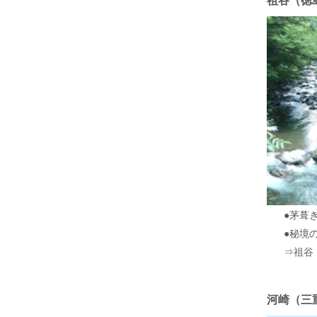
●茅葺
●秘境
⇒祖谷
河崎（三