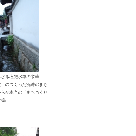
れざる塩飽水軍の栄華
大工のつくった洗練のまち
からが本当の「まちづくり」
本島