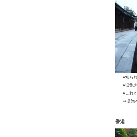
●知ら
●塩飽
●これ
⇒
塩飽
香港