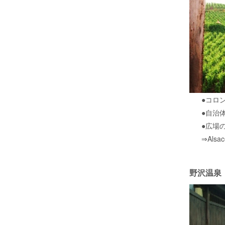
●コロ
●自治
●広場
⇒Alsac
野沢温泉