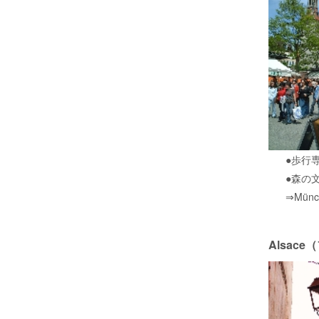
●歩行
●森の
⇒Münc
Alsac