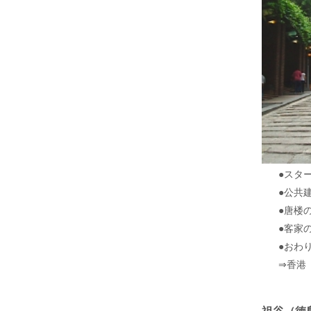
●スタ
●公共
●唐楼
●客家
●おわ
⇒香港
祖谷（徳