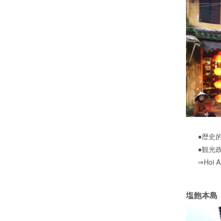
●歴史
●観光
⇒Hoi A
塩飽本島