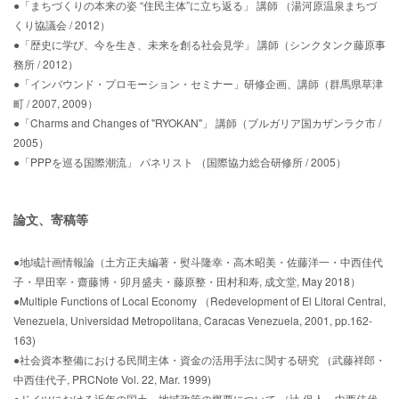
●「まちづくりの本来の姿 “住民主体”に立ち返る」 講師 （湯河原温泉まちづ
くり協議会 / 2012）
●「歴史に学び、今を生き、未来を創る社会見学」 講師（シンクタンク藤原事
務所 / 2012）
●「インバウンド・プロモーション・セミナー」研修企画、講師（群馬県草津
町 / 2007, 2009）
●「Charms and Changes of "RYOKAN"」 講師（ブルガリア国カザンラク市 /
2005）
●「PPPを巡る国際潮流」 パネリスト （国際協力総合研修所 / 2005）
論文、寄稿等
●地域計画情報論（土方正夫編著・熨斗隆幸・高木昭美・佐藤洋一・中西佳代
子・早田宰・齋藤博・卯月盛夫・藤原整・田村和寿, 成文堂, May 2018）
●Multiple Functions of Local Economy （Redevelopment of El Litoral Central,
Venezuela, Universidad Metropolitana, Caracas Venezuela, 2001, pp.162-
163)
●社会資本整備における民間主体・資金の活用手法に関する研究 （武藤祥郎・
中西佳代子, PRCNote Vol. 22, Mar. 1999)
●ドイツにおける近年の国土・地域政策の概要について （辻 保人・中西佳代