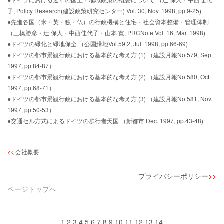
子, Policy Research(建設政策研究センター) Vol. 30, Nov. 1998, pp.9-25)
●先進各国（米・英・独・仏）の行政機構と住宅・社会資本整備・管理体制
（三橋勝彦・辻 保人・中西佳代子・山本 寛, PRCNote Vol. 16, Mar. 1998)
●ドイツの緑化と緑地保全 （公園緑地Vol.59.2, Jul. 1998, pp.66-69)
●ドイツの都市景観行政における基本的な考え方 (1) （建設月報No.579, Sep.
1997, pp.84-87）
●ドイツの都市景観行政における基本的な考え方 (2) （建設月報No.580, Oct.
1997, pp.68-71）
●ドイツの都市景観行政における基本的な考え方 (3) （建設月報No.581, Nov.
1997, pp.50-53）
●交通セル方式によるドイツの歩行者天国 （新都市 Dec. 1997, pp.43-48)
会社概要
プライバシーポリシー
ページトップへ
1
2
3
4
5
6
7
8
9
10
11
12
13
14