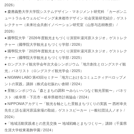
2026）
● 慶應義塾大学大学院システムデザイン・マネジメント研究科 「カーボンニ
ュートラル＆ウェルビーイング未来都市デザイン 社会実装研究紹介」ゲスト
レクチャー（未来社会共創イノベーション研究室（山形与志樹教授） /
2026）
● 國學院大学「2026年度観光まちづくり演習III 湯河原スタジオ」ゲストレク
チャー（國學院大学観光まちづくり学部 / 2026）
● 國學院大学「2025年度観光まちづくり演習III 湯河原スタジオ」ゲストレク
チャー（國學院大学観光まちづくり学部 / 2025）
● ロングステイ観光学会年次大会シンポジウム「地方創生とロングステイ観
光」パネリスト（ロングステイ観光学会 / 2025）
● NIGIWAI LABO 第43回セミナー「地方におけるコミュニティデベロップメ
ントの実践」講師（株式会社賑わい創研 / 2024）
● 景観シンポジウム「森とまちの調和 〜みらいへつなぐ観光景観〜」パネリ
スト（岐阜県・下呂市・岐阜県都市計画協会 / 2024）
● NIPPONIAアカデミー「観光を軸とした景観まちづくりの実践 ー 西村幸夫
先生と語る湯河原温泉場の取組」ゲストスピーカー（一般社団法人ノオト /
2024）
●「地域活動実践者との意見交換 ー 地域戦略とまちづくりー」講師（千葉県
生涯大学校東葛飾学園 / 2024）