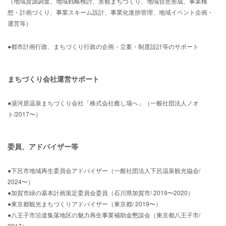
（地域資源調査、地域戦略検討、景観まちづくり、地域合意形成、事業構
想・計画づくり、事業スキーム設計、事業化進捗管理、地域イベント企画・
運営等）
●都市計画行政、まちづくり行政の企画・立案・制度設計等のサポート
まちづくり会社運営サポート
●湯河原温泉まちづくり会社「株式会社癒し場へ」（一般社団法人ノオ
ト/2017〜）
委員、アドバイザー等
●下呂市地域再生委員会アドバイザー（一般社団法人下呂温泉観光協会/
2024〜）
●加賀市緑の基本計画策定委員会委員（石川県加賀市/ 2019〜2020）
●東京都観光まちづくりアドバイザー（東京都/ 2019〜）
●八王子市沿道集落地区の魅力再生事業補助金懇談会（東京都八王子市/
2017）