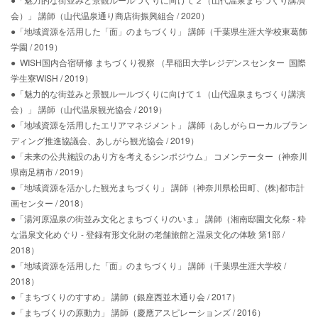
会）」 講師（山代温泉通り商店街振興組合 / 2020）
●「地域資源を活用した「面」のまちづくり」 講師（千葉県生涯大学校東葛飾
学園 / 2019）
● WISH国内合宿研修 まちづくり視察 （早稲田大学レジデンスセンター 国際
学生寮WISH / 2019）
●「魅力的な街並みと景観ルールづくりに向けて１（山代温泉まちづくり講演
会）」 講師（山代温泉観光協会 / 2019）
●「地域資源を活用したエリアマネジメント」 講師（あしがらローカルブラン
ディング推進協議会、あしがら観光協会 / 2019）
●「未来の公共施設のあり方を考えるシンポジウム」 コメンテーター（神奈川
県南足柄市 / 2019）
●「地域資源を活かした観光まちづくり」 講師（神奈川県松田町、(株)都市計
画センター / 2018）
●「湯河原温泉の街並み文化とまちづくりのいま」 講師（湘南邸園文化祭 - 粋
な温泉文化めぐり - 登録有形文化財の老舗旅館と温泉文化の体験 第1部 /
2018）
●「地域資源を活用した「面」のまちづくり」 講師（千葉県生涯大学校 /
2018）
●「まちづくりのすすめ」 講師（銀座西並木通り会 / 2017）
●「まちづくりの原動力」 講師（慶應アスピレーションズ / 2016）