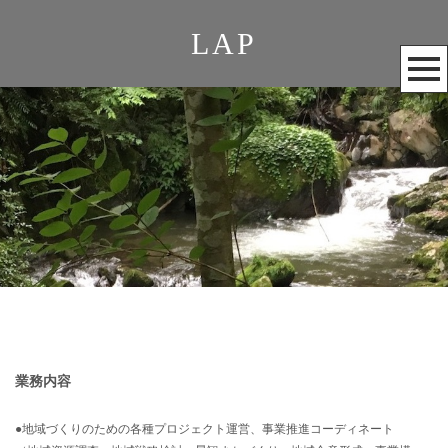
LAP
メ
ニ
ュ
ー
を
開
く
業務内容
●地域づくりのための各種プロジェクト運営、事業推進コーディネート