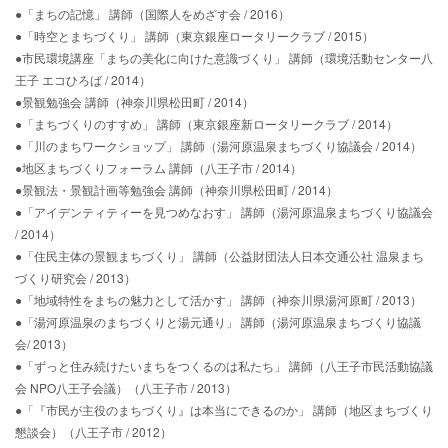
●「まちの記憶」 講師（国際人をめざす会 / 2016）
●「時空とまちづくり」 講師（東京銀座ロータリークラブ / 2015）
●市民環境講座「まちの美化に向けた意識づくり」 講師（環境活動センター八
王子 エコひろば / 2014）
●景観勉強会 講師（神奈川県松田町 / 2014）
●「まちづくりのすすめ」 講師（東京銀座新ロータリークラブ / 2014）
●「川のまちワークショップ」 講師（湯河原温泉まちづくり協議会 / 2014）
●地区まちづくりフォーラム 講師（八王子市 / 2014）
●景観法・景観計画等勉強会 講師（神奈川県松田町 / 2014）
●「アイデンティティーを見つめなおす」 講師（湯河原温泉まちづくり協議会
/ 2014）
●「住民主体の景観まちづくり」 講師（公益財団法人日本交通公社 温泉まち
づくり研究会 / 2013）
●「地域特性をまちの魅力として活かす」 講師（神奈川県湯河原町 / 2013）
●「湯河原温泉のまちづくりと湯元通り」 講師（湯河原温泉まちづくり協議
会/ 2013）
●「ずっと住み続けたいまちをつくるのは私たち」 講師（八王子市民活動協議
会 NPO八王子会議）（八王子市 / 2013）
●「『市民が主役のまちづくり』は本当にできるのか」 講師（地区まちづくり
懇談会）（八王子市 / 2012）