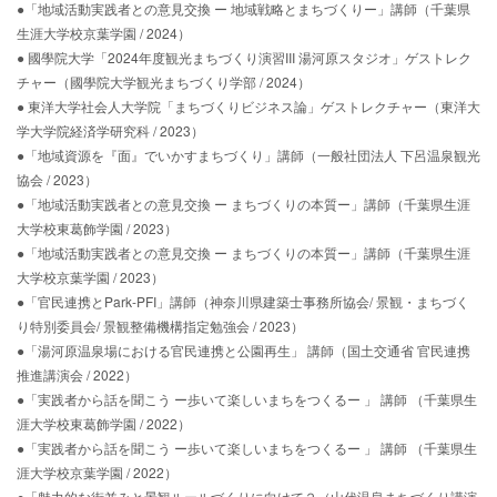
●「地域活動実践者との意見交換 ー 地域戦略とまちづくりー」講師（千葉県
生涯大学校京葉学園 / 2024）
● 國學院大学「2024年度観光まちづくり演習III 湯河原スタジオ」ゲストレク
チャー（國學院大学観光まちづくり学部 / 2024）
● 東洋大学社会人大学院「まちづくりビジネス論」ゲストレクチャー（東洋大
学大学院経済学研究科 / 2023）
●「地域資源を『面』でいかすまちづくり」講師（一般社団法人 下呂温泉観光
協会 / 2023）
●「地域活動実践者との意見交換 ー まちづくりの本質ー」講師（千葉県生涯
大学校東葛飾学園 / 2023）
●「地域活動実践者との意見交換 ー まちづくりの本質ー」講師（千葉県生涯
大学校京葉学園 / 2023）
●「官民連携とPark-PFI」講師（神奈川県建築士事務所協会/ 景観・まちづく
り特別委員会/ 景観整備機構指定勉強会 / 2023）
●「湯河原温泉場における官民連携と公園再生」 講師（国土交通省 官民連携
推進講演会 / 2022）
●「実践者から話を聞こう ー歩いて楽しいまちをつくるー 」 講師 （千葉県生
涯大学校東葛飾学園 / 2022）
●「実践者から話を聞こう ー歩いて楽しいまちをつくるー 」 講師 （千葉県生
涯大学校京葉学園 / 2022）
●「魅力的な街並みと景観ルールづくりに向けて２（山代温泉まちづくり講演